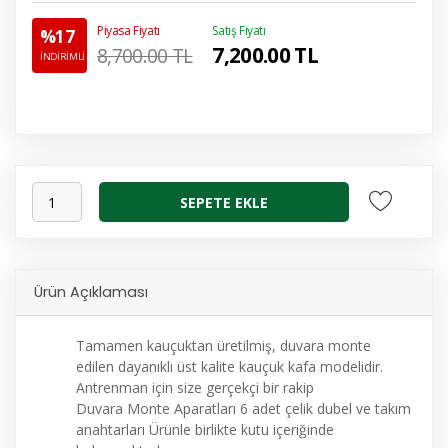
Piyasa Fiyatı
Satış Fiyatı
%17
7,200.00
TL
8,700.00 TL
İNDİRİMLİ
SEPETE EKLE
Ürün Açıklaması
Tamamen kauçuktan üretilmiş, duvara monte
edilen dayanıklı üst kalite kauçuk kafa modelidir.
Antrenman için size gerçekçi bir rakip
Duvara Monte Aparatları 6 adet çelik dubel ve takım
anahtarları Ürünle birlikte kutu içeriğinde